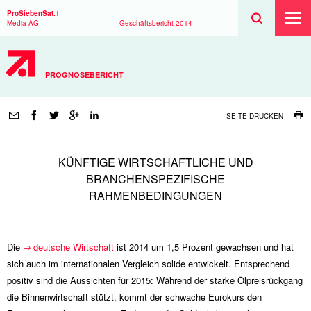
Suchen
Toggle
Suche
ProSiebenSat.1
Suche
Toggl
Media AG
Geschäftsbericht
2014
Haup
PROGNOSEBERICHT
Seitenfunktionen
SEITE DRUCKEN
KÜNFTIGE WIRTSCHAFTLICHE UND
BRANCHENSPEZIFISCHE
RAHMENBEDINGUNGEN
Die
deutsche Wirtschaft
ist 2014 um 1,5 Prozent gewachsen und hat
sich auch im internationalen Vergleich solide entwickelt. Entsprechend
positiv sind die Aussichten für 2015: Während der starke Ölpreisrückgang
die Binnenwirtschaft stützt, kommt der schwache Eurokurs den