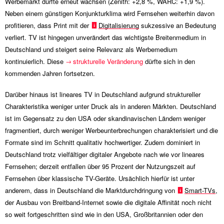
Werbemarkt dürfte erneut wachsen (Zenith:
+2,8 %
, WARC:
+1,9 %
).
Neben einem günstigen Konjunkturklima wird Fernsehen weiterhin davon
profitieren, dass Print mit der
Digitalisierung
sukzessive an Bedeutung
verliert. TV ist hingegen unverändert das wichtigste Breitenmedium in
Deutschland und steigert seine Relevanz als Werbemedium
kontinuierlich. Diese
strukturelle Veränderung
dürfte sich in den
kommenden Jahren fortsetzen.
Darüber hinaus ist lineares TV in Deutschland aufgrund struktureller
Charakteristika weniger unter Druck als in anderen Märkten. Deutschland
ist im Gegensatz zu den USA oder skandinavischen Ländern weniger
fragmentiert, durch weniger Werbeunterbrechungen charakterisiert und die
Formate sind im Schnitt qualitativ hochwertiger. Zudem dominiert in
Deutschland trotz vielfältiger digitaler Angebote nach wie vor lineares
Fernsehen; derzeit entfallen über 95 Prozent der Nutzungszeit auf
Fernsehen über klassische TV-Geräte. Ursächlich hierfür ist unter
anderem, dass in Deutschland die Marktdurchdringung von
Smart-TVs
,
der Ausbau von Breitband-Internet sowie die digitale Affinität noch nicht
so weit fortgeschritten sind wie in den USA, Großbritannien oder den