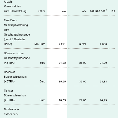
Anzahl
Vorzugsaktien
2
zum Bilanzstichtag
Stück
–/–
–/–
109.398.600
109.3
Free-Float-
Marktkapitalisierung
zum
Geschäftsjahresende
(gemäß Deutsche
Börse)
Mio Euro
7.271
6.024
4.660
Börsenkurs zum
Geschäftsjahresende
(XETRA)
Euro
34,83
36,00
21,30
Höchster
Börsenschlusskurs
(XETRA)
Euro
35,55
36,00
23,83
Tiefster
Börsenschlusskurs
(XETRA)
Euro
28,35
21,85
14,19
Dividende je
dividenden­