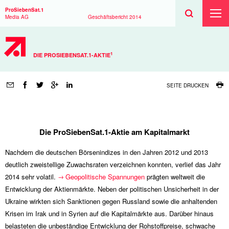
Suchen
Toggle
Suche
ProSiebenSat.1
Suche
Toggl
Media AG
Geschäftsbericht
2014
Haup
1
DIE PROSIEBENSAT.1-AKTIE
Seitenfunktionen
SEITE DRUCKEN
DIE
PROSIEBENSAT.1-
Die ProSiebenSat.1-Aktie am Kapitalmarkt
AKTIE
Nachdem die deutschen Börsenindizes in den Jahren 2012 und 2013
deutlich zweistellige Zuwachsraten verzeichnen konnten, verlief das Jahr
2014 sehr volatil.
Geopolitische Spannungen
prägten weltweit die
Entwicklung der Aktienmärkte. Neben der politischen Unsicherheit in der
Ukraine wirkten sich Sanktionen gegen Russland sowie die anhaltenden
Krisen im Irak und in Syrien auf die Kapitalmärkte aus. Darüber hinaus
belasteten die unbeständige Entwicklung der Rohstoffpreise, schwache