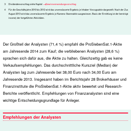
3
Dividendenvorschlag siehe Kapitel
Gewinnverwendungsvorschlag
4
Für die Geschäftsjahre 2010 bis 2012 wird das unverwässerte Ergebnis je Inhaber-Vorzugsaktie dargestellt. Nach der Zusa
August 2013 wird das unverwässerte Ergebnis je Namens-Stammaktie ausgewiesen. Basis der Ermittlung ist der bereinigte 
income) der fortgeführten Aktivitäten.
Der Großteil der Analysten (71,4 %) empfahl die ProSiebenSat.1-Aktie
am Jahresende 2014 zum Kauf; die verbliebenen Analysten (28,6 %)
sprachen sich dafür aus, die Aktie zu halten. Gleichzeitig gab es keine
Verkaufsempfehlungen. Das durchschnittliche Kursziel (Median) der
Analysten lag zum Jahresende bei 38,00 Euro nach 34,00 Euro am
Jahresende 2013. Insgesamt haben im Berichtsjahr 28 Brokerhäuser und
Finanzinstitute die ProSiebenSat.1-Aktie aktiv bewertet und Research-
Berichte veröffentlicht. Empfehlungen von Finanzanalysten sind eine
wichtige Entscheidungsgrundlage für Anleger.
Empfehlungen der Analysten