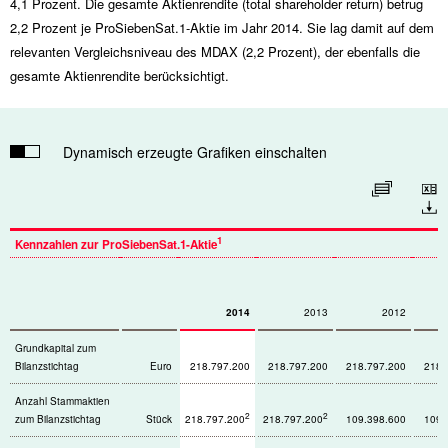
4,1 Prozent. Die gesamte Aktienrendite (total shareholder return) betrug
2,2 Prozent je ProSiebenSat.1-Aktie im Jahr 2014. Sie lag damit auf dem
relevanten Vergleichsniveau des MDAX (2,2 Prozent), der ebenfalls die
gesamte Aktienrendite berücksichtigt.
Dynamisch erzeugte Grafiken einschalten
Tabelle vergrößern
Download
1
Kennzahlen zur ProSiebenSat.1-Aktie
2014
2013
2012
Grundkapital zum
Bilanzstichtag
Euro
218.797.200
218.797.200
218.797.200
218.
Anzahl Stammaktien
2
2
zum Bilanzstichtag
Stück
218.797.200
218.797.200
109.398.600
109.