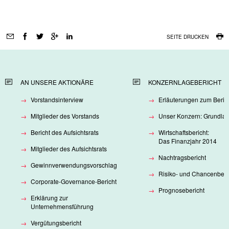
Seitenfunktionen
SEITE DRUCKEN
AN UNSERE AKTIONÄRE
KONZERNLAGEBERICHT
Vorstandsinterview
Erläuterungen zum Beric
Mitglieder des Vorstands
Unser Konzern: Grundla
Bericht des Aufsichtsrats
Wirtschaftsbericht:
Das Finanzjahr 2014
Mitglieder des Aufsichtsrats
Nachtragsbericht
Gewinnverwendungsvorschlag
Risiko- und Chancenberi
Corporate-Governance-Bericht
Prognosebericht
Erklärung zur
Unternehmensführung
Vergütungsbericht