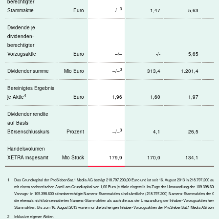
berechtigter
3
Stammaktie
Euro
–/–
1,47
5,63
Dividende je
dividenden­
berechtigter
Vorzugsaktie
Euro
–/–
-/-
5,65
3
Dividendensumme
Mio Euro
–/–
313,4
1.201,4
Bereinigtes Ergebnis
4
je Aktie
Euro
1,96
1,60
1,97
Dividendenrendite
auf Basis
3
Börsenschlusskurs
Prozent
–/–
4,1
26,5
Handelsvolumen
XETRA insgesamt
Mio Stück
179,9
170,0
134,1
1
Das Grundkapital der ProSiebenSat.1 Media AG beträgt 218.797.200,00 Euro und ist seit 16. August 2013 in 218.797.200 auf
mit einem rechnerischen Anteil am Grundkapital von 1,00 Euro je Aktie eingeteilt. Im Zuge der Umwandlung der 109.398.600 
Vorzugs- in 109.398.600 stimmberechtigte Namens-Stammaktien sind sämtliche (218.797.200) Namens-Stammaktien der Gesel
die ehemals nicht börsennotierten Namens-Stammaktien als auch die aus der Umwandlung der Inhaber-Vorzugsaktien herv
Stammaktien. Bis zum 16. August 2013 waren nur die bisherigen Inhaber-Vorzugsaktien der ProSiebenSat.1 Media AG börsenn
2
Inklusive eigener Aktien.